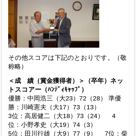
その他スコアは下記のとおりです。（敬
称略）
＜成 績（賞金獲得者）＞（卒年）ネッ
トスコアー（ﾊﾝﾃﾞｨｷｬｯﾌﾟ）
優勝：中岡浩三（大23）72（28） 準優
勝：川崎憲夫（大17）73（13）
3位：高居健二（大18）73（24） 4
位：小野孝史（大19）74（3）
5位：田川行雄（大9）77（9） 7位：柴