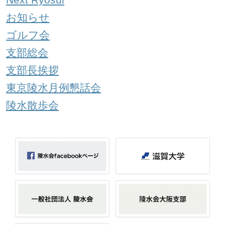
お知らせ
ゴルフ会
支部総会
支部長挨拶
東京陵水月例懇話会
陵水散歩会