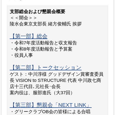
支部総会および懇親会概要
＜＜開会＞＞
陵水会東京支部長 緒方俊輔氏 挨拶
【第一部】総会
・令和7年度活動報告と収支報告
・令和8年度活動報告と予算案
・役員人事
【第二部】トークセッション
ゲスト：中川淳様 グッドデザイン賞審査委員
長 VISION to STRUCTURE 代表 中川政七商
店十三代目､元社長･会長
案内役は、服部進氏（大37回）
【第三部】懇親会「NEXT LINK」
・グリークラブOB会の皆様による合唱