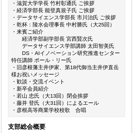
・滋賀大学学長 竹村彰通氏 ご挨拶
・経済学部長 能登真規子氏 ご挨拶
・データサイエンス学部長 市川治氏 ご挨拶
・乾杯：陵水会理事長 中村勝氏（大25回）
・来賓ご紹介
経済学部副学部長 宮西賢次氏
データサイエンス学部講師 太田智美氏
DS・AIイノベーション研究推進センター
特任講師 ポール・リー氏
・旧彦根藩主井伊家、第18代御当主井伊直岳
様お祝いメッセージ
・歓談・交流イベント
・新卒会員紹介
・若山 忠氏（大13回）閉会挨拶
・藤井 登氏（大31回）によるエール
・彦根高等商業学校校歌 合唱
支部総会概要