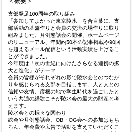
＜概要＞
支部発足100周年の取り組み
「参加してよかった東京陵水」を合言葉に、支
部活動の基盤作りと会員の交流の場作りに取り
組みました。月例懇話会の開催、ホームページ
のリニューアル、年間約50本の記事掲載や90回
を超えるメール配信という活動実績を上げるこ
とができました。
今年度は「次の世紀に向けたさらなる連携の拡
大と進化」がテーマ
会員の皆様がそれぞれの形で陵水会とのつなが
りを感じられる支部を目指します。人と人との
信頼や友情、彦根の地で学生時代を過ごしたと
いう共通の経験こそが陵水会の最大の財産と考
えます。
陵水会との様々な関わり
総会や月例懇話会、OB・OG会への参加はもち
ろん、年会費や広告で活動を支えていただくこ