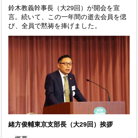
鈴木教義幹事長（大29回）が開会を宣
言。続いて、この一年間の逝去会員を偲
び、全員で黙祷を捧げました。
緒方俊輔東京支部長（大29回）挨拶